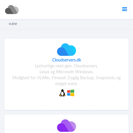
HJEM
Cloudservers.dk
Lynhurtige next-gen. Cloudservers.
Linux og Microsoft Windows.
Mulighed for VLANs, Firewall, Daglig Backup, Snapshots og
meget mere.