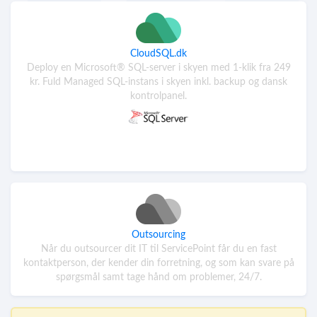
CloudSQL.dk
Deploy en Microsoft® SQL-server i skyen med 1-klik fra 249
kr. Fuld Managed SQL-instans i skyen inkl. backup og dansk
kontrolpanel.
Outsourcing
Når du outsourcer dit IT til ServicePoint får du en fast
kontaktperson, der kender din forretning, og som kan svare på
spørgsmål samt tage hånd om problemer, 24/7.